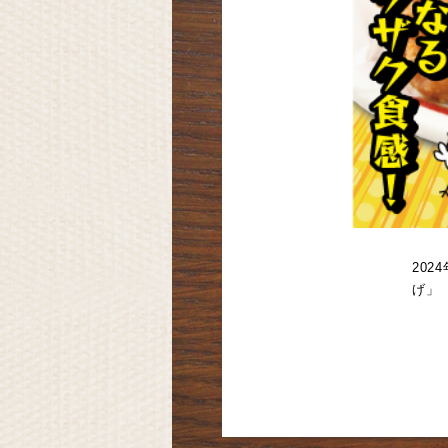
20
げ」 