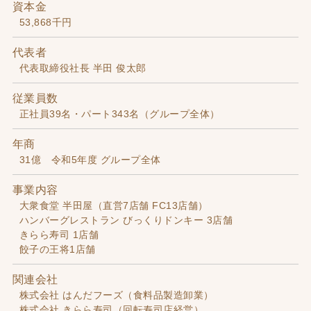
資本金
53,868千円
代表者
代表取締役社長 半田 俊太郎
従業員数
正社員39名・パート343名（グループ全体）
年商
31億 令和5年度 グループ全体
事業内容
大衆食堂 半田屋（直営7店舗 FC13店舗）
ハンバーグレストラン びっくりドンキー 3店舗
きらら寿司 1店舗
餃子の王将1店舗
関連会社
株式会社 はんだフーズ（食料品製造卸業）
株式会社 きらら寿司（回転寿司店経営）