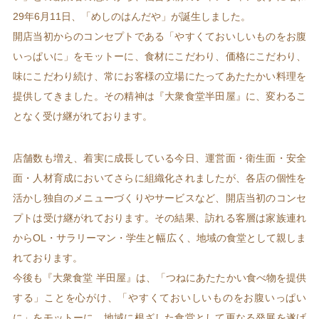
29年6月11日、「めしのはんだや」が誕生しました。
開店当初からのコンセプトである「やすくておいしいものをお腹
いっぱいに」をモットーに、食材にこだわり、価格にこだわり、
味にこだわり続け、常にお客様の立場にたってあたたかい料理を
提供してきました。その精神は『大衆食堂半田屋』に、変わるこ
となく受け継がれております。
店舗数も増え、着実に成長している今日、運営面・衛生面・安全
面・人材育成においてさらに組織化されましたが、各店の個性を
活かし独自のメニューづくりやサービスなど、開店当初のコンセ
プトは受け継がれております。その結果、訪れる客層は家族連れ
からOL・サラリーマン・学生と幅広く、地域の食堂として親しま
れております。
今後も『大衆食堂 半田屋』は、「つねにあたたかい食べ物を提供
する」ことを心がけ、「やすくておいしいものをお腹いっぱい
に」をモットーに、地域に根ざした食堂として更なる発展を遂げ