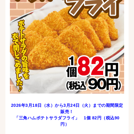
2026年3
月18
日（水）から3月24
日（火）までの期間限定
販売！
「三角ハムポテトサラダフライ
」 1個 82
円（税込90
円）